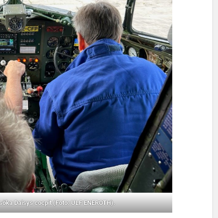
besöka Daisys cocpit (Foto: ULF ENEROTH).