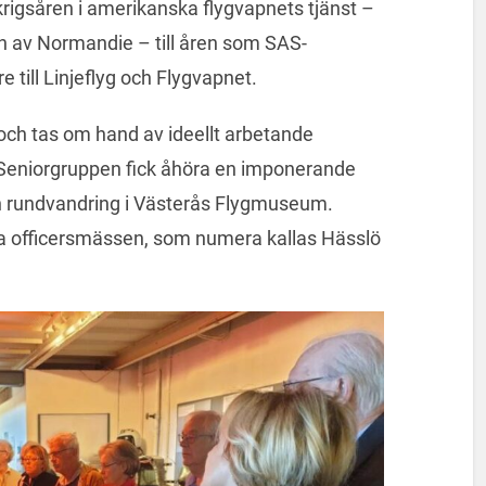
 krigsåren i amerikanska flygvapnets tjänst –
n av Normandie – till åren som SAS-
e till Linjeflyg och Flygvapnet.
och tas om hand av ideellt arbetande
 Seniorgruppen fick åhöra en imponerande
en rundvandring i Västerås Flygmuseum.
a officersmässen, som numera kallas Hässlö