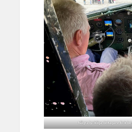
Några lyckliga deltagare fick 