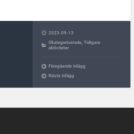
2023-09-13
Okategoriserade
,
Tidigare
aktiviteter
Föregående inlägg
Nästa inlägg