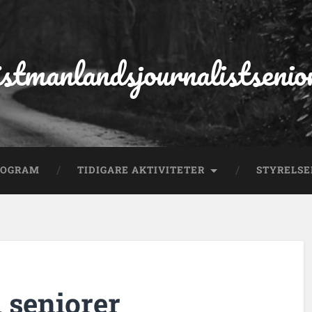
stmanlandsjournalistsenio
ROGRAM
TIDIGARE AKTIVITETER
STYRELS
 seniorer