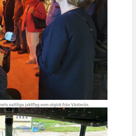
ets nattliga jaktflyg som utgick från Västerås.