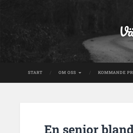
Vä
START
OM OSS
KOMMANDE P
En senior bland