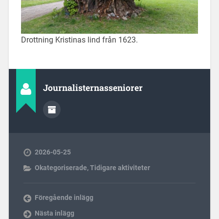
Drottning Kristinas lind från 1623.
Journalisternasseniorer
2026-05-25
Okategoriserade
,
Tidigare aktiviteter
Föregående inlägg
Nästa inlägg