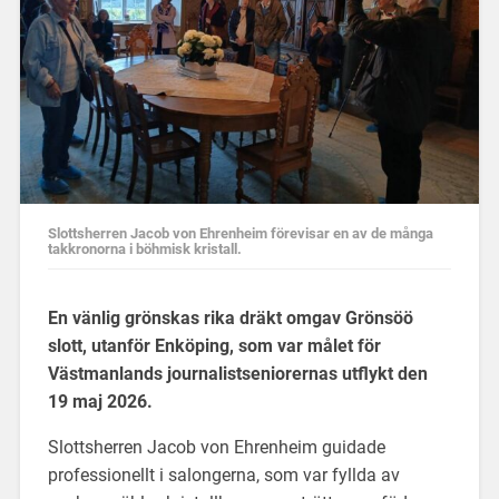
Slottsherren Jacob von Ehrenheim förevisar en av de många
takkronorna i böhmisk kristall.
En vänlig grönskas rika dräkt omgav Grönsöö
slott, utanför Enköping, som var målet för
Västmanlands journalistseniorernas utflykt den
19 maj 2026.
Slottsherren Jacob von Ehrenheim guidade
professionellt i salongerna, som var fyllda av