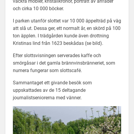
vackra möbler, kristallkronor, porträtt av anfäder
och cirka 10 000 böcker.
I parken utanför slottet var 10 000 äppelträd på väg
att slå ut. Dessa ger, ett normalt år, en skörd på 100
ton äpplen. I trädgården kunde även drottning
Kristinas lind från 1623 beskådas (se bild).
Efter slottsvisningen serverades kaffe och
smörgåsar i det gamla brännvinsbränneriet, som
numera fungerar som slottscafé.
Sammantaget ett givande besök som
uppskattades av de 15 deltagande
journalistseniorerna med vänner.