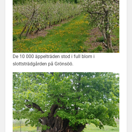
De 10 000 äppelträden stod i full blom i
slottsträdgården på Grönsöö.