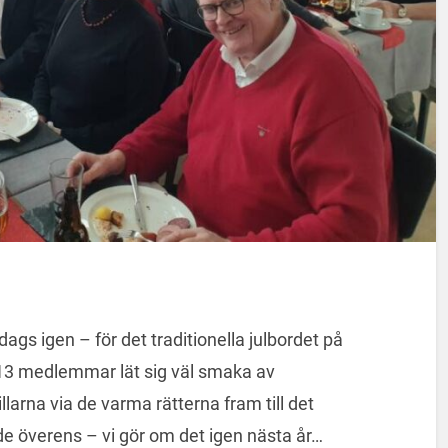
s igen – för det traditionella julbordet på
13 medlemmar lät sig väl smaka av
llarna via de varma rätterna fram till det
e överens – vi gör om det igen nästa år…