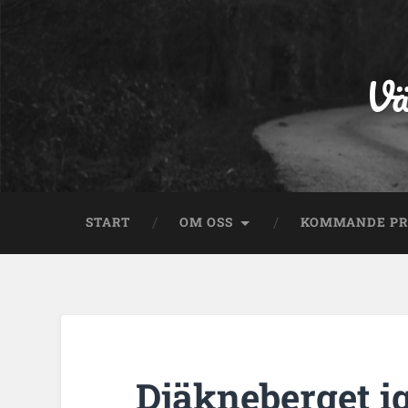
Vä
START
OM OSS
KOMMANDE P
Djäkneberget i