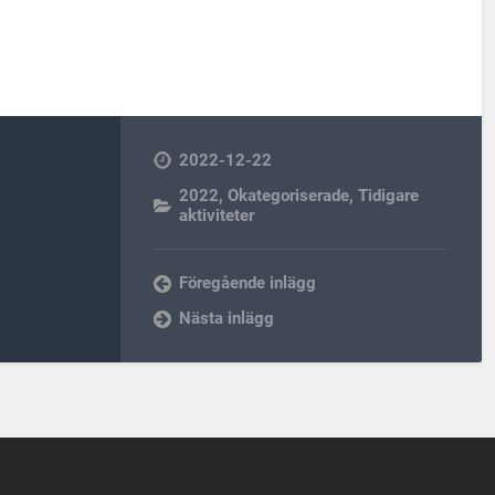
2022-12-22
2022
,
Okategoriserade
,
Tidigare
aktiviteter
Föregående inlägg
Nästa inlägg