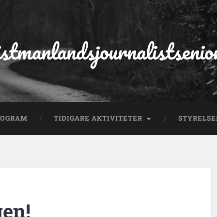
stmanlandsjournalistsenio
ROGRAM
TIDIGARE AKTIVITETER
STYRELS
gen!