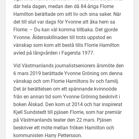
där hela dagen, medan den då 84-åriga Florrie
Hamilton berättade om sitt liv och sina saker. När
det till slut var dags för Yvonne att åka hem sa
Florrie: – Du kan väl komma tillbaka. Det gjorde
Yvonne. Åldersskillnaden till trots uppstod en
vänskap som kom att bestå tills Florrie Hamilton
avled på långvården i Fagersta 1977.
Vid Västmanlands journalistseniorers årsmöte den
6 mars 2019 berättade Yvonne Gröning om denna
vänskap och om Florrie Hamiltons liv och familj.
Det är berättelsen om ett spännande kvinnoöde
från en annan tid som Yvonne Gröning beskrivit i
boken Älskad. Den kom ut 2014 och har inspirerat
Kjell Sundstedt till pjäsen Florrie, som har premiär
på Västmanlands teater den 22 mars. Pjäsen
beskriver ett möte mellan fröken Hamilton och
kommunisten Harry Pettersson.