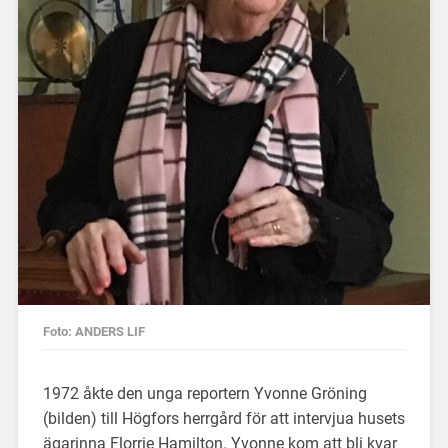
Foto: ANDERS LIF
1972 åkte den unga reportern Yvonne Gröning
(bilden) till Högfors herrgård för att intervjua husets
ägarinna Florrie Hamilton. Yvonne kom att bli kvar