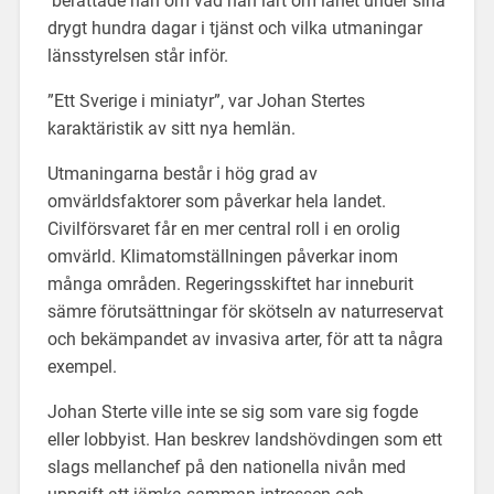
berättade han om vad han lärt om länet under sina
drygt hundra dagar i tjänst och vilka utmaningar
länsstyrelsen står inför.
”Ett Sverige i miniatyr”, var Johan Stertes
karaktäristik av sitt nya hemlän.
Utmaningarna består i hög grad av
omvärldsfaktorer som påverkar hela landet.
Civilförsvaret får en mer central roll i en orolig
omvärld. Klimatomställningen påverkar inom
många områden. Regeringsskiftet har inneburit
sämre förutsättningar för skötseln av naturreservat
och bekämpandet av invasiva arter, för att ta några
exempel.
Johan Sterte ville inte se sig som vare sig fogde
eller lobbyist. Han beskrev landshövdingen som ett
slags mellanchef på den nationella nivån med