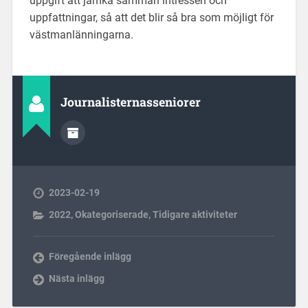
uppgift att jämka samman intressen och
uppfattningar, så att det blir så bra som möjligt för
västmanlänningarna.
Journalisternasseniorer
2023-02-19
2022
,
Okategoriserade
,
Tidigare aktiviteter
Föregående inlägg
Nästa inlägg