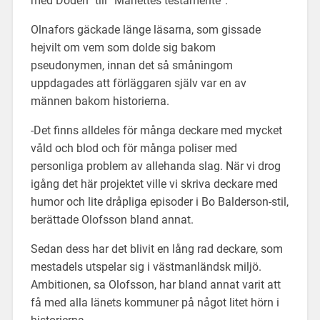
med Döden” till ”Mariettes testamente”.
Olnafors gäckade länge läsarna, som gissade
hejvilt om vem som dolde sig bakom
pseudonymen, innan det så småningom
uppdagades att förläggaren själv var en av
männen bakom historierna.
-Det finns alldeles för många deckare med mycket
våld och blod och för många poliser med
personliga problem av allehanda slag. När vi drog
igång det här projektet ville vi skriva deckare med
humor och lite dråpliga episoder i Bo Balderson-stil,
berättade Olofsson bland annat.
Sedan dess har det blivit en lång rad deckare, som
mestadels utspelar sig i västmanländsk miljö.
Ambitionen, sa Olofsson, har bland annat varit att
få med alla länets kommuner på något litet hörn i