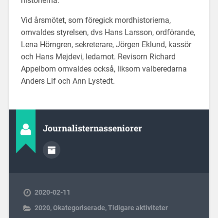
historierna.
Vid årsmötet, som föregick mordhistorierna,
omvaldes styrelsen, dvs Hans Larsson, ordförande,
Lena Hörngren, sekreterare, Jörgen Eklund, kassör
och Hans Mejdevi, ledamot. Revisorn Richard
Appelbom omvaldes också, liksom valberedarna
Anders Lif och Ann Lystedt.
Journalisternasseniorer
2020-02-11
2020
,
Okategoriserade
,
Tidigare aktiviteter