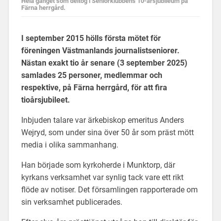
Hela gänget som deltog i Seniorklubbens 10-årsjubileum på
Färna herrgård.
I september 2015 hölls första mötet för
föreningen Västmanlands journalistseniorer.
Nästan exakt tio år senare (3 september 2025)
samlades 25 personer, medlemmar och
respektive, på Färna herrgård, för att fira
tioårsjubileet.
Inbjuden talare var ärkebiskop emeritus Anders
Wejryd, som under sina över 50 år som präst mött
media i olika sammanhang.
Han började som kyrkoherde i Munktorp, där
kyrkans verksamhet var synlig tack vare ett rikt
flöde av notiser. Det församlingen rapporterade om
sin verksamhet publicerades.