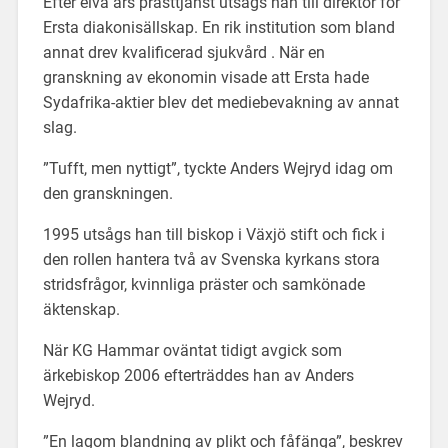
Efter elva års prästtjänst utsågs han till direktör för
Ersta diakonisällskap. En rik institution som bland
annat drev kvalificerad sjukvård . När en
granskning av ekonomin visade att Ersta hade
Sydafrika-aktier blev det mediebevakning av annat
slag.
”Tufft, men nyttigt”, tyckte Anders Wejryd idag om
den granskningen.
1995 utsågs han till biskop i Växjö stift och fick i
den rollen hantera två av Svenska kyrkans stora
stridsfrågor, kvinnliga präster och samkönade
äktenskap.
När KG Hammar oväntat tidigt avgick som
ärkebiskop 2006 efterträddes han av Anders
Wejryd.
”En lagom blandning av plikt och fåfänga”, beskrev